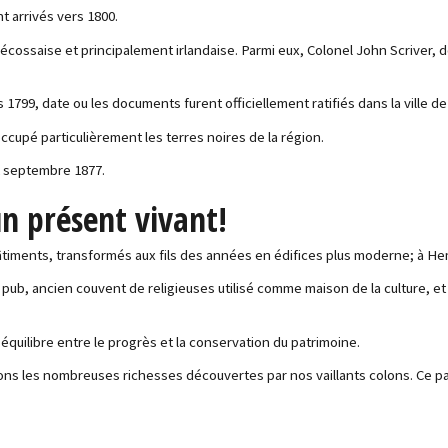
t arrivés vers 1800.
 écossaise et principalement irlandaise. Parmi eux, Colonel John Scriver, d
799, date ou les documents furent officiellement ratifiés dans la ville d
occupé particulièrement les terres noires de la région.
12 septembre 1877.
'un présent vivant!
bâtiments, transformés aux fils des années en édifices plus moderne; à H
 pub, ancien couvent de religieuses utilisé comme maison de la culture, e
 équilibre entre le progrès et la conservation du patrimoine.
ons les nombreuses richesses découvertes par nos vaillants colons. Ce patr