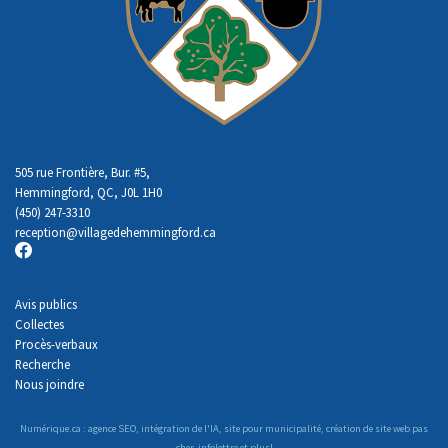
505 rue Frontière, Bur. #5,
Hemmingford, QC, J0L 1H0
(450) 247-3310
reception
@villagedehemmingford.ca
Avis publics
Collectes
Procès-verbaux
Recherche
Nous joindre
Numérique.ca
:
agence SEO
,
intégration de l'IA
,
site pour municipalité
,
création de site web pas
cher
,
infolettre
et plus!