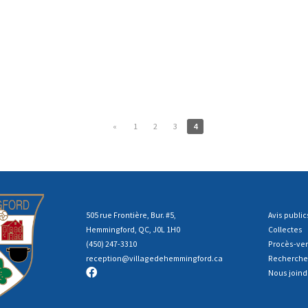
«
1
2
3
4
505 rue Frontière, Bur. #5,
Avis public
Hemmingford, QC, J0L 1H0
Collectes
(450) 247-3310
Procès-ve
reception
@villagedehemmingford.ca
Recherche
Nous joind